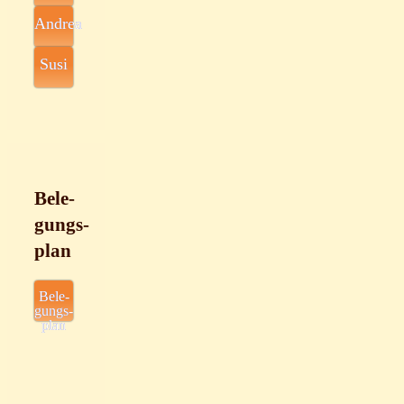
Andrea
Susi
Bele­
gungs­
plan
Bele­
gungs­
plan