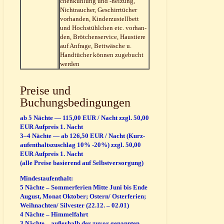
chen­küh­lung und ‑hei­zung,
Nicht­rau­cher, Geschirr­tü­cher
vor­han­den, Kin­der­zu­stell­bett
und Hoch­stühl­chen etc. vor­han­
den, Bröt­chen­ser­vice, Haus­tie­re
auf Anfra­ge, Bett­wä­sche u.
Hand­tü­cher kön­nen zuge­bucht
werden
Prei­se und
Buchungsbedingungen
ab 5 Näch­te — 115,00 EUR / Nacht zzgl. 50,00
EUR Auf­preis 1. Nacht
3–4 Näch­te — ab 126,50 EUR / Nacht (Kurz­
auf­ent­halts­zu­schlag 10% ‑20%) zzgl. 50,00
EUR Auf­preis 1. Nacht
(alle Prei­se basie­rend auf Selbstversorgung)
Min­dest­auf­ent­halt:
5 Näch­te – Som­mer­fe­ri­en Mit­te Juni bis Ende
August, Monat Okto­ber; Ostern/ Oster­fe­ri­en;
Weihnachten/ Sil­ves­ter (22.12. – 02.01)
4 Näch­te – Him­mel­fahrt
3 Näch­te – außer­halb der zuvor genann­ten