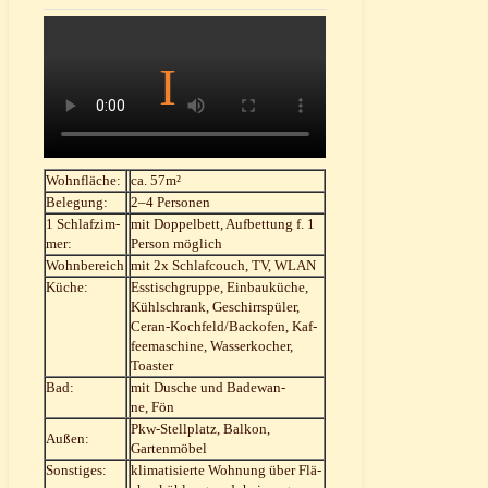
Wohn­flä­che:
ca. 57m²
Bele­gung:
2–4 Per­so­nen
1 Schlaf­zim­
mit Dop­pel­bett, Auf­bet­tung f. 1
mer:
Per­son möglich
Wohn­be­reich
mit 2x Schlaf­couch, TV, WLAN
Küche:
Ess­tisch­grup­pe, Ein­bau­kü­che,
Kühl­schrank, Geschirr­spü­ler,
Ceran-Koch­fel­d/­Back­ofen, Kaf­
fee­ma­schi­ne, Was­ser­ko­cher,
Toaster
Bad:
mit Dusche und Bade­wan­
ne, Fön
Pkw-Stell­platz, Bal­kon,
Außen:
Gartenmöbel
Sons­ti­ges:
kli­ma­ti­sier­te Woh­nung über Flä­