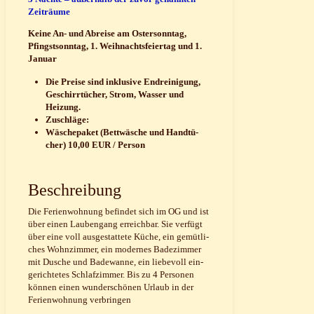
Zeiträume
Kei­ne An- und Abrei­se am Oster­sonn­tag,
Pfingst­sonn­tag, 1. Weih­nachts­fei­er­tag und 1.
Januar
Die Prei­se sind inklu­si­ve End­rei­ni­gung,
Geschirr­tü­cher, Strom, Was­ser und
Heizung.
Zuschlä­ge:
Wäsche­pa­ket (Bett­wä­sche und Hand­tü­
cher) 10,00 EUR / Person
Beschrei­bung
Die Feri­en­woh­nung befin­det sich im OG und ist
über einen Lau­ben­gang erreich­bar. Sie ver­fügt
über eine voll aus­ge­stat­te­te Küche, ein gemüt­li­
ches Wohn­zim­mer, ein moder­nes Bade­zim­mer
mit Dusche und Bade­wan­ne, ein lie­be­voll ein­
ge­rich­te­tes Schlaf­zim­mer. Bis zu 4 Per­so­nen
kön­nen einen wun­der­schö­nen Urlaub in der
Feri­en­woh­nung verbringen