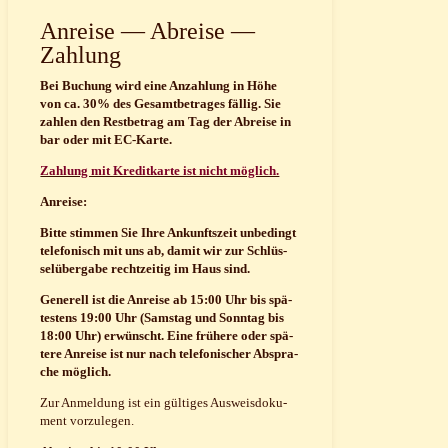
Anrei­se — Abrei­se —
Zahlung
Bei Buchung wird eine Anzah­lung in Höhe
von ca. 30% des Gesamt­be­tra­ges fäl­lig. Sie
zah­len den Rest­be­trag am Tag der Abrei­se in
bar oder mit EC-Karte.
Zah­lung mit Kre­dit­kar­te ist nicht möglich.
Anrei­se:
Bit­te stim­men Sie Ihre Ankunfts­zeit unbe­dingt
tele­fo­nisch mit uns ab, damit wir zur Schlüs­
sel­über­ga­be recht­zei­tig im Haus sind.
Gene­rell ist die Anrei­se ab 15:00 Uhr bis spä­
tes­tens 19:00 Uhr (Sams­tag und Sonn­tag bis
18:00 Uhr) erwünscht. Eine frü­he­re oder spä­
te­re Anrei­se ist nur nach tele­fo­ni­scher Abspra­
che möglich.
Zur Anmel­dung ist ein gül­ti­ges Aus­weis­do­ku­
ment vorzulegen.