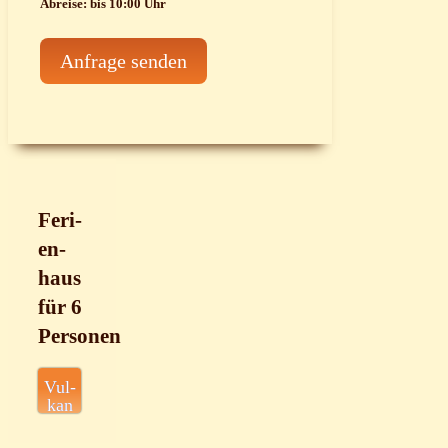
Abrei­se: bis 10:00 Uhr
Anfra­ge senden
Feri­
en­
haus
für 6
Personen
Vul­
kan