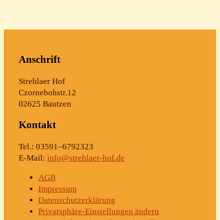
Anschrift
Streh­laer Hof
Czornebohstr.12
02625 Bautzen
Kon­takt
Tel.: 03591–6792323
E‑Mail:
info@strehlaer-hof.de
AGB
Impres­sum
Daten­schutz­er­klä­rung
Pri­vat­sphä­re-Ein­stel­lun­gen ändern